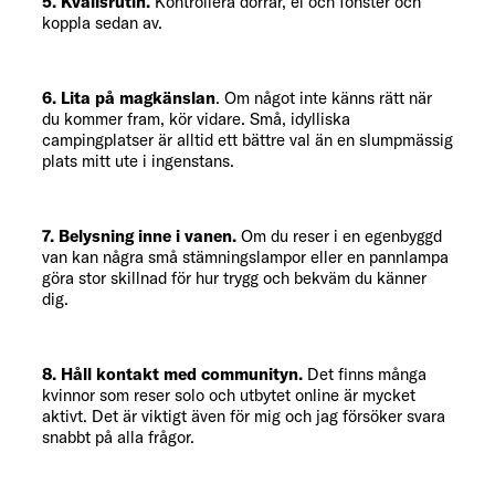
5. Kvällsrutin.
Kontrollera dörrar, el och fönster och
koppla sedan av.
6. Lita på magkänslan
. Om något inte känns rätt när
du kommer fram, kör vidare. Små, idylliska
campingplatser är alltid ett bättre val än en slumpmässig
plats mitt ute i ingenstans.
7. Belysning inne i vanen.
Om du reser i en egenbyggd
van kan några små stämningslampor eller en pannlampa
göra stor skillnad för hur trygg och bekväm du känner
dig.
8. Håll kontakt med communityn.
Det finns många
kvinnor som reser solo och utbytet online är mycket
aktivt. Det är viktigt även för mig och jag försöker svara
snabbt på alla frågor.