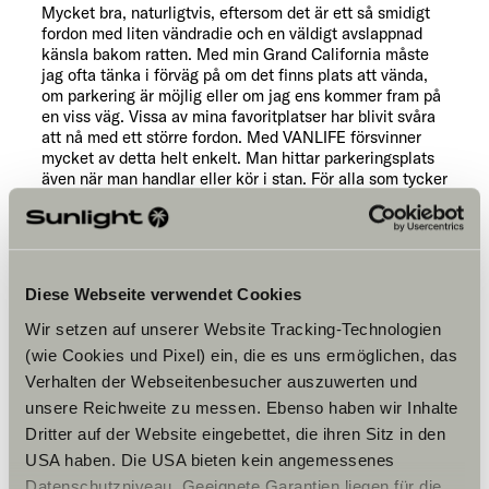
Mycket bra, naturligtvis, eftersom det är ett så smidigt
fordon med liten vändradie och en väldigt avslappnad
känsla bakom ratten. Med min Grand California måste
jag ofta tänka i förväg på om det finns plats att vända,
om parkering är möjlig eller om jag ens kommer fram på
en viss väg. Vissa av mina favoritplatser har blivit svåra
att nå med ett större fordon. Med VANLIFE försvinner
mycket av detta helt enkelt. Man hittar parkeringsplats
även när man handlar eller kör i stan. För alla som tycker
att större fordon är lite svåra att manövrera är det här
konceptet verkligen idealiskt.
Diese Webseite verwendet Cookies
Vissa av mina
Wir setzen auf unserer Website Tracking-Technologien
favoritplatser har blivit
(wie Cookies und Pixel) ein, die es uns ermöglichen, das
svåra att nå med ett
Verhalten der Webseitenbesucher auszuwerten und
större fordon. Med
unsere Reichweite zu messen. Ebenso haben wir Inhalte
VANLIFE försvinner
Dritter auf der Website eingebettet, die ihren Sitz in den
mycket av detta helt
USA haben. Die USA bieten kein angemessenes
enkelt.
Datenschutzniveau. Geeignete Garantien liegen für die