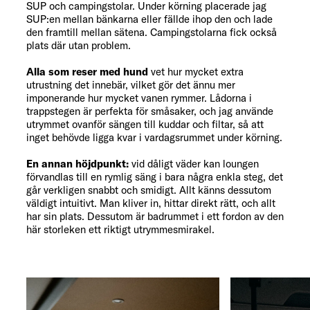
SUP och campingstolar. Under körning placerade jag
SUP:en mellan bänkarna eller fällde ihop den och lade
den framtill mellan sätena. Campingstolarna fick också
plats där utan problem.
Alla som reser med hund
vet hur mycket extra
utrustning det innebär, vilket gör det ännu mer
imponerande hur mycket vanen rymmer. Lådorna i
trappstegen är perfekta för småsaker, och jag använde
utrymmet ovanför sängen till kuddar och filtar, så att
inget behövde ligga kvar i vardagsrummet under körning.
En annan höjdpunkt:
vid dåligt väder kan loungen
förvandlas till en rymlig säng i bara några enkla steg, det
går verkligen snabbt och smidigt. Allt känns dessutom
väldigt intuitivt. Man kliver in, hittar direkt rätt, och allt
har sin plats. Dessutom är badrummet i ett fordon av den
här storleken ett riktigt utrymmesmirakel.