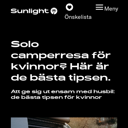
Meny
Önskelista
Solo
Modeller
camperresa för
Konfigurator
kvinnor? Här är
de bästa tipsen.
Find din Sunlight
Att ge sig ut ensam med husbil:
Hitta återförsäljare
de bästa tipsen för kvinnor
Upptäck
Service