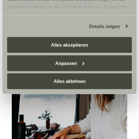
Datenübermittlung in das Drittland nicht vor. Es besteht
ein erhöhtes Risiko für Betroffene, da diesen
möglicherweise keine Rechtsbehelfsmöglichkeiten
Details zeigen
zustehen. Eingesetzte Dienstleister können Daten für
eigene Zwecke verarbeiten und mit anderen Daten
zusammenführen. Weitere Informationen finden Sie hier:
Alles akzeptieren
Datenschutzerklärung
/
Datenschutzerklärung
Sunlight Business
. Akzeptieren Sie oder wählen Sie
Anpassen
einzelne Cookies/Dienste in den Einstellungen aus,
erteilen Sie uns Ihre Einwilligung zur Verarbeitung Ihrer
Daten zu den genannten Zwecken. Die Einwilligung ist
Alles ablehnen
freiwillig, für den Besuch der Website nicht erforderlich
und kann jederzeit über die Einstellungen widerrufen
werden. Klicken Sie auf Ablehnen, werden nur die
notwendigen Cookies auf der Webseite gesetzt, die für
den störungsfreien Betrieb der Webseite und die
Ermöglichung der Seitennavigation erforderlich sind.