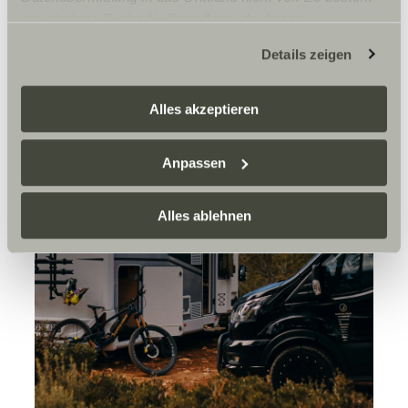
ein erhöhtes Risiko für Betroffene, da diesen
möglicherweise keine Rechtsbehelfsmöglichkeiten
Details zeigen
zustehen. Eingesetzte Dienstleister können Daten für
eigene Zwecke verarbeiten und mit anderen Daten
zusammenführen. Weitere Informationen finden Sie hier:
Alles akzeptieren
Datenschutzerklärung
/
Datenschutzerklärung
Sunlight Business
. Akzeptieren Sie oder wählen Sie
Anpassen
einzelne Cookies/Dienste in den Einstellungen aus,
erteilen Sie uns Ihre Einwilligung zur Verarbeitung Ihrer
Daten zu den genannten Zwecken. Die Einwilligung ist
Alles ablehnen
freiwillig, für den Besuch der Website nicht erforderlich
und kann jederzeit über die Einstellungen widerrufen
werden. Klicken Sie auf Ablehnen, werden nur die
notwendigen Cookies auf der Webseite gesetzt, die für
den störungsfreien Betrieb der Webseite und die
Ermöglichung der Seitennavigation erforderlich sind.