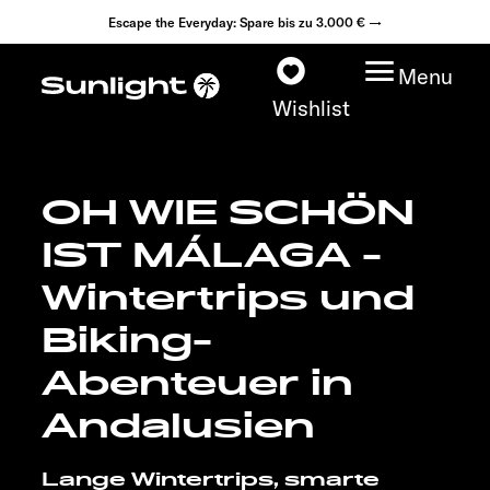
Escape the Everyday: Spare bis zu 3.000 € →
Menu
Wishlist
OH WIE SCHÖN
Modelle
IST MÁLAGA -
Konfigurator
Wintertrips und
Biking-
Fahrzeugfinder
Abenteuer in
Fahrzeugbörse
Andalusien
Händlersuche
Lange Wintertrips, smarte