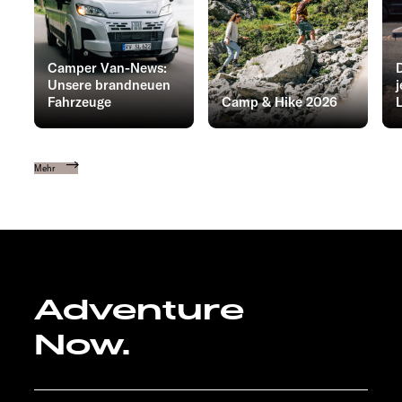
Camper Van-News:
D
Unsere brandneuen
Fahrzeuge
Camp & Hike 2026
L
Mehr
Adventure
Now.