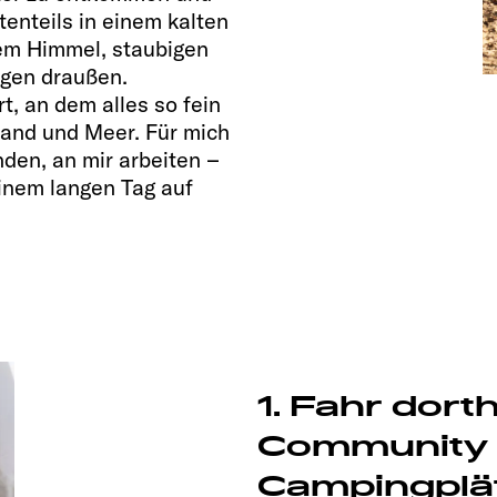
enteils in einem kalten
em Himmel, staubigen
Tagen draußen.
t, an dem alles so fein
and und Meer. Für mich
nden, an mir arbeiten –
inem langen Tag auf
1. Fahr dorth
Community i
Campingplät