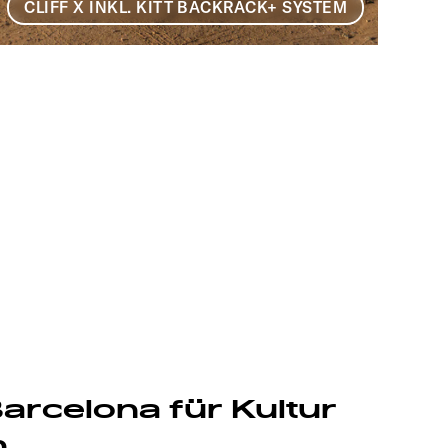
CLIFF X INKL. KITT BACKRACK+ SYSTEM
arcelona für Kultur
n