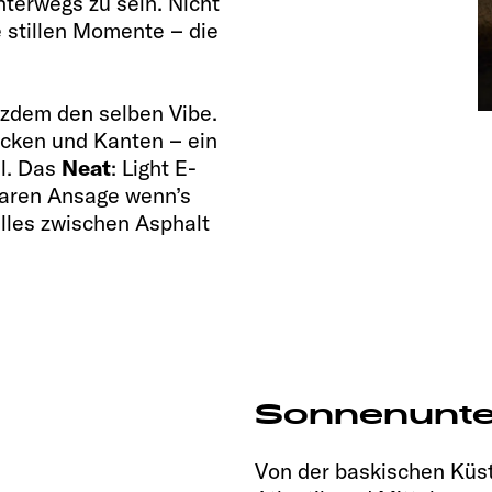
terwegs zu sein. Nicht
e stillen Momente – die
tzdem den selben Vibe.
t Ecken und Kanten – ein
ll. Das
Neat
: Light E-
laren Ansage wenn’s
alles zwischen Asphalt
Sonnenunte
Von der baskischen Küst