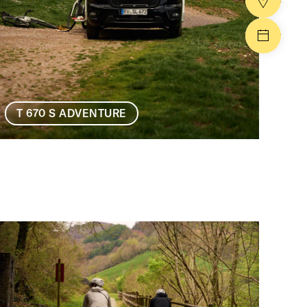
Händle
Events
T 670 S ADVENTURE