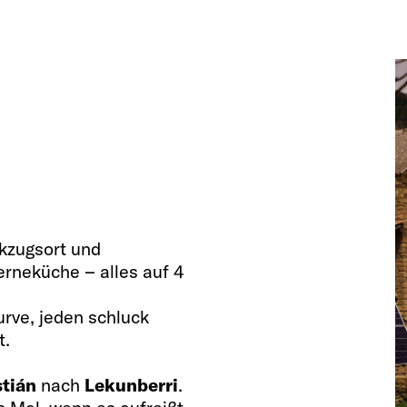
kzugsort und
erneküche – alles auf 4
urve, jeden schluck
t.
tián
nach
Lekunberri
.