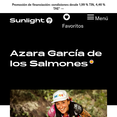
Promoción de financiación: condiciones desde 1,99 % TIN, 4,46 %
TAE* →
Menú
Favoritos
Azara García de
Modelos
los Salmones
Configurador
Encuentra tu Sunlight
Búsqueda de
concesionarios
Descubrir