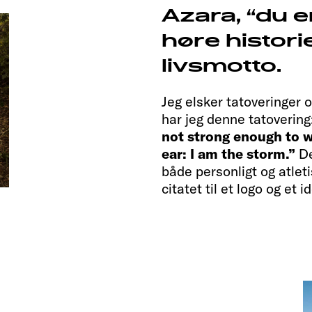
Azara, “du e
høre histori
livsmotto.
Jeg elsker tatoveringer 
har jeg denne tatovering
not strong enough to w
ear: I am the storm.”
De
både personligt og atlet
citatet til et logo og et i