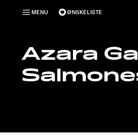
MENU
ØNSKELISTE
Azara Gar
Salmon