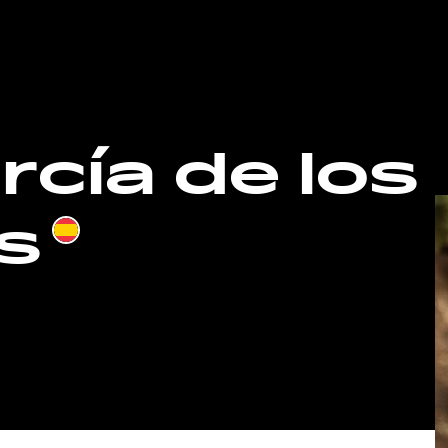
cía de los
es