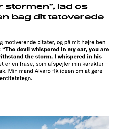
r stormen”, lad os
en bag dit tatoverede
og motiverende citater, og på mit højre ben
:
“The devil whispered in my ear, you are
ithstand the storm. I whispered in his
t er en frase, som afspejler min karakter –
isk. Min mand Alvaro fik ideen om at gøre
dentitetstegn.