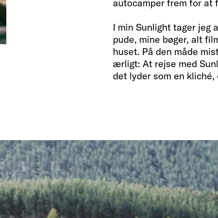
autocamper frem for at f
I min Sunlight tager jeg 
pude, mine bøger, alt fil
huset. På den måde miste
ærligt: At rejse med Sunl
det lyder som en kliché,