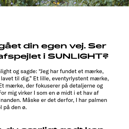
 gået din egen vej. Ser
afspejlet i SUNLIGHT?
ght og sagde: “Jeg har fundet et mærke,
avet til dig.” Et lille, eventyrlystent mærke,
. Et mærke, der fokuserer på detaljerne og
For mig virker I som en ø midt i et hav af
hinanden. Måske er det derfor, I har palmen
l på den ø.