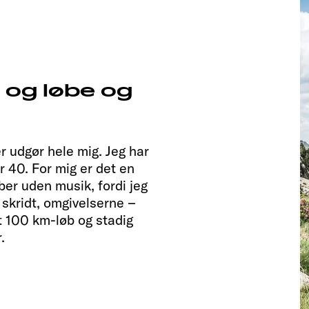
e og løbe og
der udgør hele mig. Jeg har
er 40. For mig er det en
ber uden musik, fordi jeg
 skridt, omgivelserne –
t 100 km-løb og stadig
.