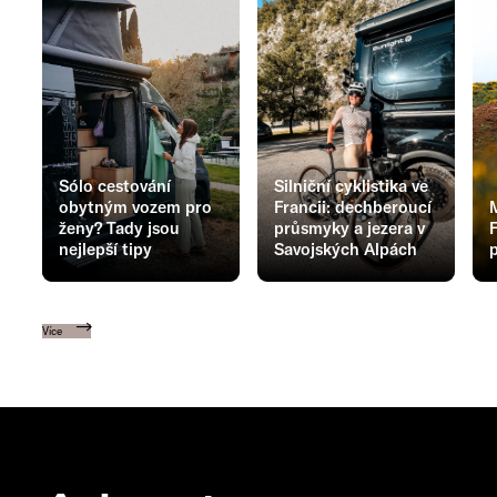
Sólo cestování
Silniční cyklistika ve
obytným vozem pro
Francii: dechberoucí
ženy? Tady jsou
průsmyky a jezera v
F
nejlepší tipy
Savojských Alpách
p
Více