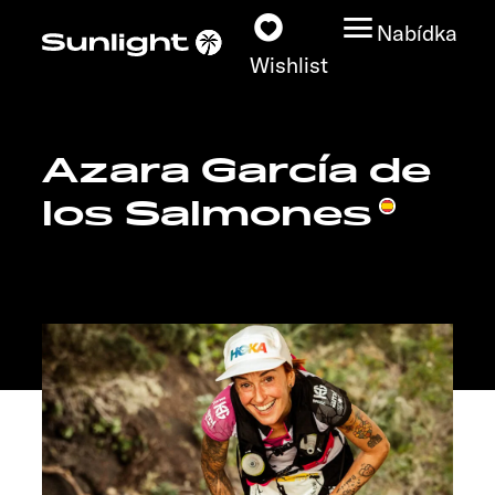
Nabídka
Wishlist
Azara García de
Modely
los Salmones
Vyhledávač vozidel
Vyhledávač prodejců
Prozkoumat
Servis