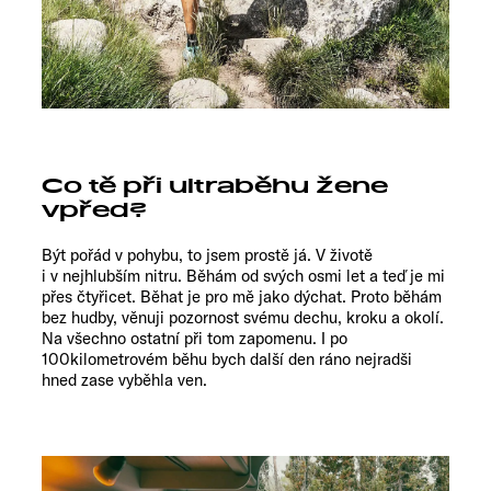
Co tě při ultraběhu žene
vpřed?
Být pořád v pohybu, to jsem prostě já. V životě
i v nejhlubším nitru. Běhám od svých osmi let a teď je mi
přes čtyřicet. Běhat je pro mě jako dýchat. Proto běhám
bez hudby, věnuji pozornost svému dechu, kroku a okolí.
Na všechno ostatní při tom zapomenu. I po
100kilometrovém běhu bych další den ráno nejradši
hned zase vyběhla ven.