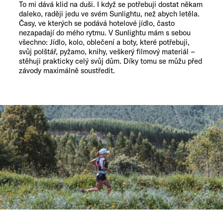
To mi dává klid na duši. I když se potřebuji dostat někam
daleko, raději jedu ve svém Sunlightu, než abych letěla.
Časy, ve kterých se podává hotelové jídlo, často
nezapadají do mého rytmu. V Sunlightu mám s sebou
všechno: Jídlo, kolo, oblečení a boty, které potřebuji,
svůj polštář, pyžamo, knihy, veškerý filmový materiál –
stěhuji prakticky celý svůj dům. Díky tomu se můžu před
závody maximálně soustředit.