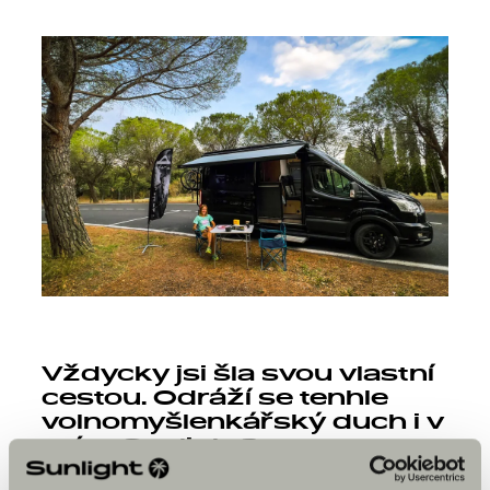
Vždycky jsi šla svou vlastní
cestou. Odráží se tenhle
volnomyšlenkářský duch i v
tvém Sunlight?