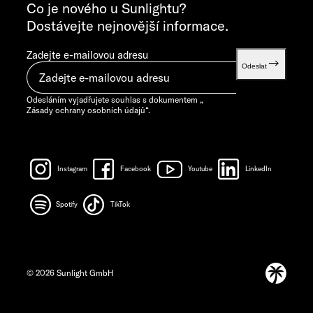
info@sunlight.de
Co je nového u Sunlightu?
Dostávejte nejnovější informace.
Zadejte e-mailovou adresu
Odeslat
Odesláním vyjadřujete souhlas s dokumentem „
Zásady ochrany osobních údajů
“.
Instagram
Facebook
Youtube
LinkedIn
Spotify
TikTok
© 2026 Sunlight GmbH