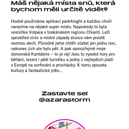
Máš nějaká místa snů, která
bychom měli určitě vidět?
Hodně používáme aplikaci park4night a každou chvíli
narazíme na nějaké super místo. Naposledy to byla
vesnička Volpaia v toskánském regionu Chianti. Leží
uprostřed vinic a místní západy slunce vám prostě
vezmou dech. Původně jsme chtěli zůstat jen jednu noc,
nakonec jich ale bylo pět. A pak samozřejmě moje
domovská Kantábrie – to je ráj! Jsou tu vysoké hory pro
běhání, lezení i pěší turistiku a jedny z nejlepších pláží
v Evropě na surfování a procházky. K tomu spousta
kultury a fantastické jídlo…
Zastavte se!
@azarastorm