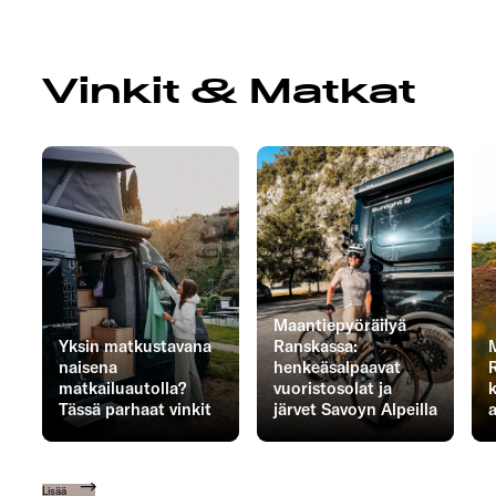
Vinkit & Matkat
Maantiepyöräilyä
Yksin matkustavana
Ranskassa:
naisena
henkeäsalpaavat
matkailuautolla?
vuoristosolat ja
Tässä parhaat vinkit
järvet Savoyn Alpeilla
Lisää