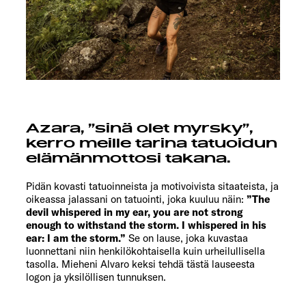
Azara, ”sinä olet myrsky”,
kerro meille tarina tatuoidun
elämänmottosi takana.
Pidän kovasti tatuoinneista ja motivoivista sitaateista, ja
oikeassa jalassani on tatuointi, joka kuuluu näin:
”The
devil whispered in my ear, you are not strong
enough to withstand the storm. I whispered in his
ear: I am the storm.”
Se on lause, joka kuvastaa
luonnettani niin henkilökohtaisella kuin urheilullisella
tasolla. Mieheni Alvaro keksi tehdä tästä lauseesta
logon ja yksilöllisen tunnuksen.