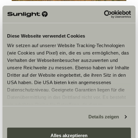
Olet aina kulkenut omaa
tietäsi. Näetkö tuon hengen
heijastuvan SUNLIGHTissa?
Diese Webseite verwendet Cookies
Wir setzen auf unserer Website Tracking-Technologien
Mieheni löysi Sunlightin ja sanoi minulle: ”Löysin tämän
(wie Cookies und Pixel) ein, die es uns ermöglichen, das
brändin, joka näyttää olevan tehty sinua varten”. Pieni,
Verhalten der Webseitenbesucher auszuwerten und
seikkailunhaluinen brändi, joka rakastaa sitä, mitä
tekee. Brändi, joka keskittyy yksityiskohtiin ja jolla on
unsere Reichweite zu messen. Ebenso haben wir Inhalte
perheenomainen tunnelma. Minusta näytätte saarelta
Dritter auf der Website eingebettet, die ihren Sitz in den
keskellä merta, jossa kaikki tuotemerkit ovat
USA haben. Die USA bieten kein angemessenes
samanlaisia. Ehkä siksi logossanne on palmu, joka
edustaa tuota saarta.
Datenschutzniveau. Geeignete Garantien liegen für die
Datenübermittlung in das Drittland nicht vor. Es besteht
ein erhöhtes Risiko für Betroffene, da diesen
Onko jotain, mistä pidät
möglicherweise keine Rechtsbehelfsmöglichkeiten
erityisesti Sunlight-kodissasi?
Details zeigen
zustehen. Eingesetzte Dienstleister können Daten für
Suuri säilytyskapasiteetti. Aina tuntuu olevan tilaa lisää,
eigene Zwecke verarbeiten und mit anderen Daten
ja tilajakelu on erittäin hyvin järjestetty. JA sängystä.
zusammenführen. Weitere Informationen finden Sie hier:
Lepo on minulle elintärkeää, ja patjat ovat
Alles akzeptieren