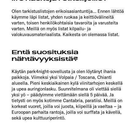
Olen tarkistuslistojen erikoisasiantuntija… Ennen lähtöä
käymme läpi listat, yhden ruokaa ja keittiövälineitä
varten, toisen henkilökohtaisia tavaroita ja varusteita
varten. Meillä on myös listat kilpailu- ja
valokuvausmateriaalista. Kaikesta on olemassa listat.
Entä suosituksia
nähtävyyksistä?
Käytän park4night-sovellusta ja olen löytänyt ihania
paikkoja. Viimeksi yksi Volpaia / Toscana, Chianti
alueella. Pieni keskiaikainen kylä viinitarhojen keskellä
ja upea auringonlasku. Suunnitelmana oli viettää siellä
yksi yö – päädyimme viettämään siellä 5 päivää. Ja
tietysti on myös kotimme Cantabria, paratiisi. Meillä on
korkeat vuoret, joilla voi juosta, kiipeillä ja vaeltaa – ja
Euroopan parhaita rantoja, joilla voi surffata ja kävellä,
sekä upea kulttuuriperintö.