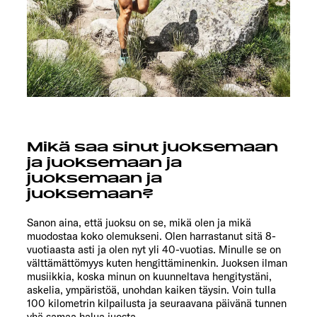
Mikä saa sinut juoksemaan
ja juoksemaan ja
juoksemaan ja
juoksemaan?
Sanon aina, että juoksu on se, mikä olen ja mikä
muodostaa koko olemukseni. Olen harrastanut sitä 8-
vuotiaasta asti ja olen nyt yli 40-vuotias. Minulle se on
välttämättömyys kuten hengittäminenkin. Juoksen ilman
musiikkia, koska minun on kuunneltava hengitystäni,
askelia, ympäristöä, unohdan kaiken täysin. Voin tulla
100 kilometrin kilpailusta ja seuraavana päivänä tunnen
yhä samaa halua juosta.