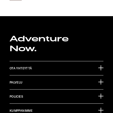
Adventure
Now.
OTA YHTEYTTÄ
Sunlight GmbH
PALVELU
Ölmühlestraße 6
88299 Leutkirch
Tapahtumat
Germany
POLICIES
Tietoa
Pressroom
ASIAKASPALVELU
KUMPPANIMME