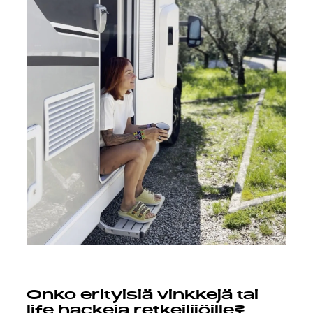
Onko erityisiä vinkkejä tai
life hackeja retkeilijöille?