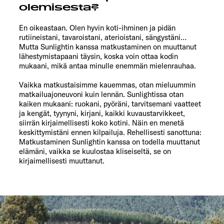
olemisesta?
En oikeastaan. Olen hyvin koti-ihminen ja pidän
rutiineistani, tavaroistani, aterioistani, sängystäni…
Mutta Sunlightin kanssa matkustaminen on muuttanut
lähestymistapaani täysin, koska voin ottaa kodin
mukaani, mikä antaa minulle enemmän mielenrauhaa.
Vaikka matkustaisimme kauemmas, otan mieluummin
matkailuajoneuvoni kuin lennän. Sunlightissa otan
kaiken mukaani: ruokani, pyöräni, tarvitsemani vaatteet
ja kengät, tyynyni, kirjani, kaikki kuvaustarvikkeet,
siirrän kirjaimellisesti koko kotini. Näin en menetä
keskittymistäni ennen kilpailuja. Rehellisesti sanottuna:
Matkustaminen Sunlightin kanssa on todella muuttanut
elämäni, vaikka se kuulostaa kliseiseltä, se on
kirjaimellisesti muuttanut.