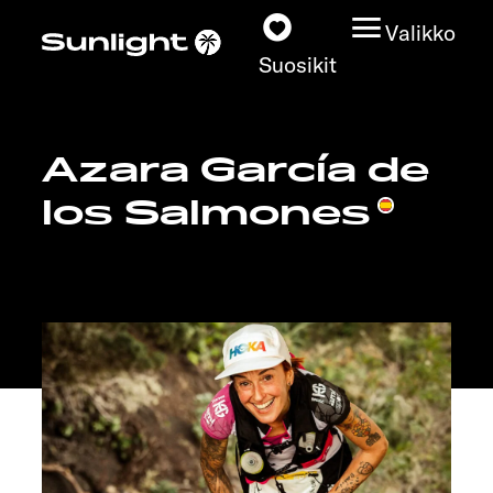
Valikko
Suosikit
Azara García de
Matkailuautot
los Salmones
Konfiguraattori
Löydä oma Sunlightisi
Kauppiashaku
Tutustu
Lisätietoja