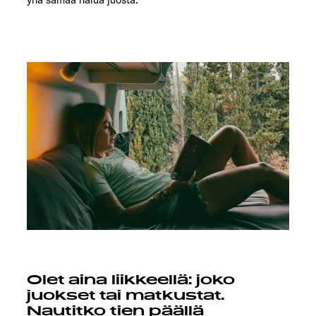
Olet aina liikkeellä: joko
juokset tai matkustat.
Nautitko tien päällä