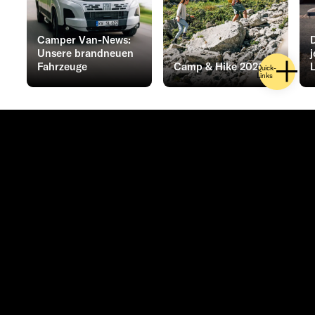
Camper Van-News:
D
Unsere brandneuen
Fahrzeuge
Camp & Hike 2026
L
Quick-
Links
Mehr
Adventure
Now.
KONTAKT