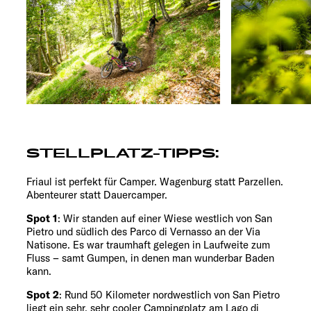
STELLPLATZ-TIPPS:
Friaul ist perfekt für Camper. Wagenburg statt Parzellen.
Abenteurer statt Dauercamper.
Spot 1
: Wir standen auf einer Wiese westlich von San
Pietro und südlich des Parco di Vernasso an der Via
Natisone. Es war traumhaft gelegen in Laufweite zum
Fluss – samt Gumpen, in denen man wunderbar Baden
kann.
Spot 2
: Rund 50 Kilometer nordwestlich von San Pietro
liegt ein sehr, sehr cooler Campingplatz am Lago di