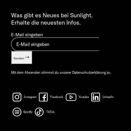
ALLGEMEINE ANFRAGEN
Verwertungsnachweis
info@sunlight.de
Was gibt es Neues bei Sunlight.
Gewichts­informationen
Erhalte die neuesten Infos.
Let’s play!
E-Mail eingeben
Senden
Mit dem Absenden stimmst du unserer
Datenschutzerklärung
zu.
Instagram
Facebook
Youtube
LinkedIn
Spotify
TikTok