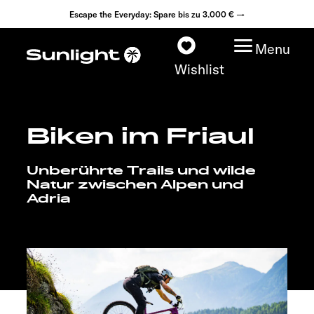
Escape the Everyday: Spare bis zu 3.000 € →
Menu
Wishlist
Biken im Friaul
Modelle
Unberührte Trails und wilde
Konfigurator
Natur zwischen Alpen und
Adria
Fahrzeugfinder
Fahrzeugbörse
Händlersuche