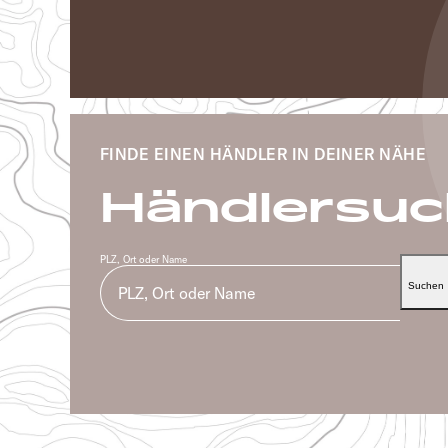
FINDE EINEN HÄNDLER IN DEINER NÄHE
Händlersu
PLZ, Ort oder Name
Suchen