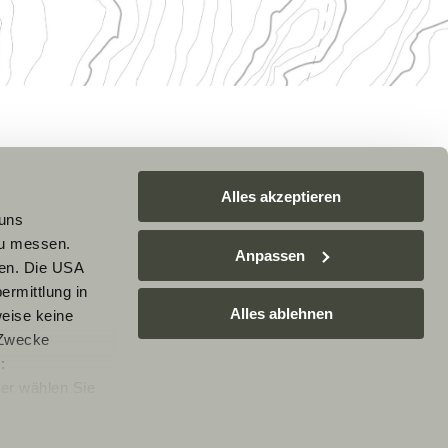
Alles akzeptieren
 uns
zu messen.
Anpassen
ben. Die USA
ermittlung in
Alles ablehnen
weise keine
 Zwecke
:
er wählen Sie
rarbeitung Ihrer
e nicht