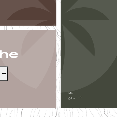
che
Los
gehts