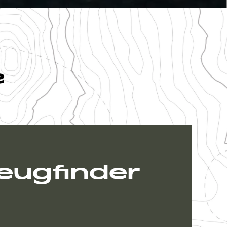
?
eugfinder