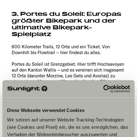
3. Portes du Soleil: Europas
größter Bikepark und der
ultimative Bikepark-
Spielplatz
600 Kilometer Trails, 12 Orte und ein Ticket. Von
Downhill bis Flowtrail – hier findest du alles.
Portes du Soleil ist Grenzgebiet. Hier trifft Hochsavoyen
auf den Kanton Wallis – und es vereinen sich insgesamt
12 Orte (darunter Morzine, Les Gets und Avoriaz) zu
einem der größten
grenzüberschreitenden Bike-
Reviere der Welt
. Die 600 Kilometer an Trails bieten
einen perfekten Mix aus Weltcup-Downhill-Strecke,
Flow, Jumps und technischen Lines. Alles mit Lift-
Access und nur einem Ticket – eine Infrastruktur der
Superlative. Du kannst den ganzen Tag von Tal zu Tal
Diese Webseite verwendet Cookies
biken, ohne zweimal dieselbe Strecke zu fahren – und
Wir setzen auf unserer Website Tracking-Technologien
das mit
Blick auf den Mont Blanc
.
(wie Cookies und Pixel) ein, die es uns ermöglichen, das
Nicht verpassen:
Verhalten der Webseitenbesucher auszuwerten und