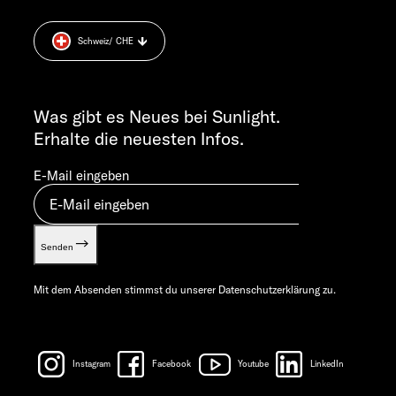
Datenschutzerklärung
+49 7562 9870
Sicherheitshinweis
MO-DO 7:30 – 12:00 UND 13:00 – 16:00 UHR
Schweiz
/ CHE
Cookie Consent
FR 7:30 – 12:00 UHR
Gewichts­informationen
ALLGEMEINE ANFRAGEN
Let’s play!
info@sunlight.de
Was gibt es Neues bei Sunlight.
Erhalte die neuesten Infos.
E-Mail eingeben
Senden
Mit dem Absenden stimmst du unserer
Datenschutzerklärung
zu.
Instagram
Facebook
Youtube
LinkedIn