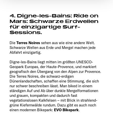
den störungsfreien Betrieb der Webseite und die
Ermöglichung der Seitennavigation erforderlich sind.
4. Digne-les-Bains: Ride on
Mars: Schwarze Erdwellen
für einzigartige Surf-
Sessions.
Die
Terres Noires
sehen aus wie eine andere Welt.
Schwarze Wellen aus Erde und Mergel machen jede
Abfahrt einzigartig.
Digne-les-Bains liegt mitten im größten UNESCO-
Geopark Europas, der Haute-Provence, und markiert
geografisch den Übergang von den Alpen zur Provence.
Die Terres Noires, die schwarz-erdigen
Dünenlandschaften, schaffen eine Stimmung, die sich
nur schwer beschreiben lässt. Man biked in einem
ständigen Auf und Ab über dunkle Mergelformationen
und grauen, kompakten und dadurch fast
vegetationslosen Kalkfelsen – mit Blick in strahlend-
grüne Kiefernwälde rundum. Dazu gibt es auch noch
einen modernen Bikepark:
EVO Bikepark
.