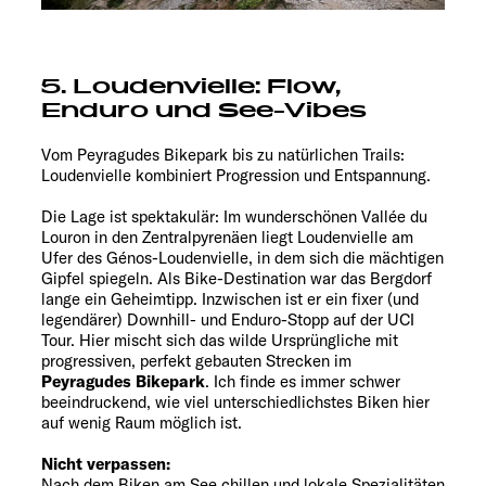
5. Loudenvielle: Flow,
Enduro und See-Vibes
Vom Peyragudes Bikepark bis zu natürlichen Trails:
Loudenvielle kombiniert Progression und Entspannung.
Die Lage ist spektakulär: Im wunderschönen Vallée du
Louron in den Zentralpyrenäen liegt Loudenvielle am
Ufer des Génos-Loudenvielle, in dem sich die mächtigen
Gipfel spiegeln. Als Bike-Destination war das Bergdorf
lange ein Geheimtipp. Inzwischen ist er ein fixer (und
legendärer) Downhill- und Enduro-Stopp auf der UCI
Tour. Hier mischt sich das wilde Ursprüngliche mit
progressiven, perfekt gebauten Strecken im
Peyragudes Bikepark
. Ich finde es immer schwer
beeindruckend, wie viel unterschiedlichstes Biken hier
auf wenig Raum möglich ist.
Nicht verpassen:
Nach dem Biken am See chillen und lokale Spezialitäten