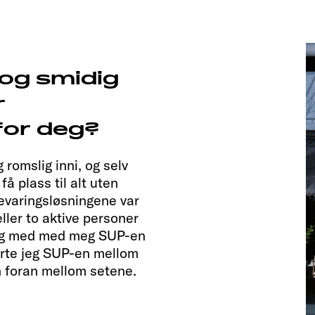
og smidig
r
for deg?
g romslig inni, og selv
få plass til alt uten
varingsløsningene var
ller to aktive personer
il og med med meg SUP-en
erte jeg SUP-en mellom
n foran mellom setene.