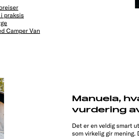
oreiser
i praksis
rge
 med Camper Van
Manuela, hv
vurdering a
Det er en veldig smart u
som virkelig gir mening. 