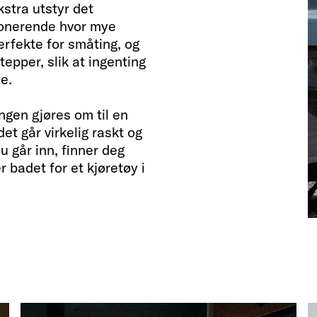
stra utstyr det
ponerende hvor mye
rfekte for småting, og
epper, slik at ingenting
e.
ngen gjøres om til en
et går virkelig raskt og
Du går inn, finner deg
 er badet for et kjøretøy i