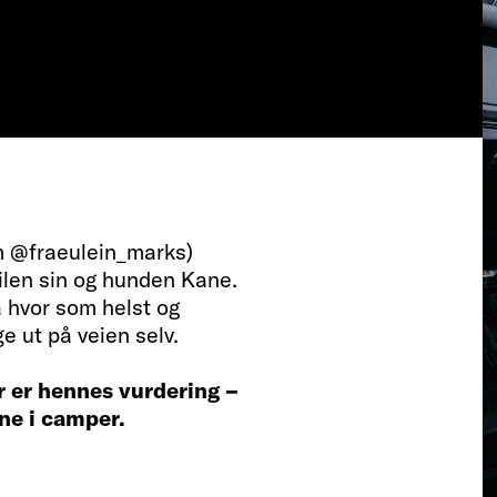
m @fraeulein_marks)
len sin og hunden Kane.
a hvor som helst og
ge ut på veien selv.
r er hennes vurdering –
ene i camper.