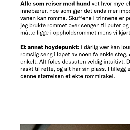
Alle som reiser med hund
vet hvor mye ek
innebærer, noe som gjør det enda mer im
vanen kan romme. Skuffene i trinnene er pe
jeg brukte rommet over sengen til puter og t
måtte ligge i oppholdsrommet mens vi kjørt
Et annet høydepunkt:
i dårlig vær kan lou
romslig seng i løpet av noen få enkle steg, d
enkelt. Alt føles dessuten veldig intuitivt. 
raskt til rette, og alt har sin plass. I tillegg
denne størrelsen et ekte rommirakel.