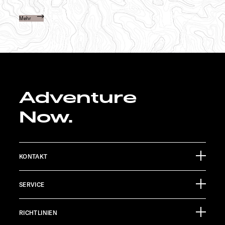
Mehr
Adventure
Now.
KONTAKT
Sunlight GmbH
SERVICE
Ölmühlestraße 6
88299 Leutkirch
Eventkalender
Germany
RICHTLINIEN
Infomaterial