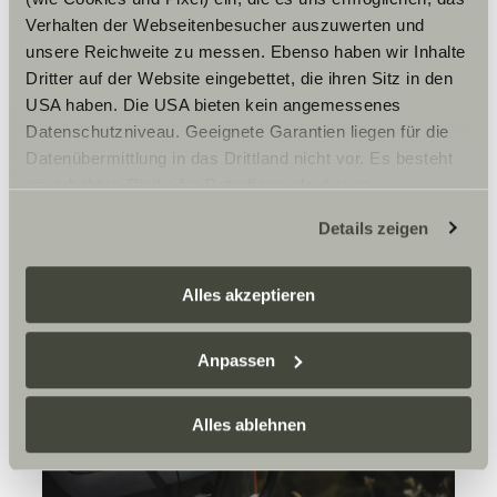
Verhalten der Webseitenbesucher auszuwerten und
unsere Reichweite zu messen. Ebenso haben wir Inhalte
Dritter auf der Website eingebettet, die ihren Sitz in den
USA haben. Die USA bieten kein angemessenes
Datenschutzniveau. Geeignete Garantien liegen für die
Datenübermittlung in das Drittland nicht vor. Es besteht
ein erhöhtes Risiko für Betroffene, da diesen
möglicherweise keine Rechtsbehelfsmöglichkeiten
Details zeigen
zustehen. Eingesetzte Dienstleister können Daten für
eigene Zwecke verarbeiten und mit anderen Daten
zusammenführen. Weitere Informationen finden Sie hier:
Alles akzeptieren
Datenschutzerklärung
/
Datenschutzerklärung
Sunlight Business
. Akzeptieren Sie oder wählen Sie
Anpassen
einzelne Cookies/Dienste in den Einstellungen aus,
erteilen Sie uns Ihre Einwilligung zur Verarbeitung Ihrer
Daten zu den genannten Zwecken. Die Einwilligung ist
Alles ablehnen
freiwillig, für den Besuch der Website nicht erforderlich
und kann jederzeit über die Einstellungen widerrufen