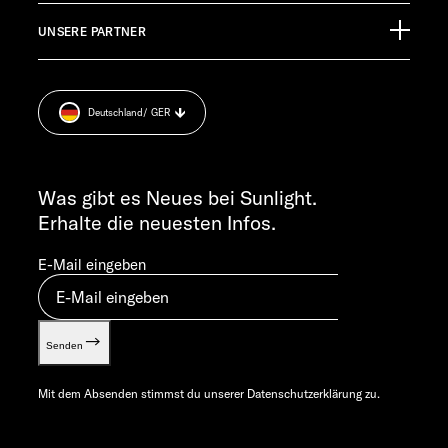
Finanzierung
Jobs
TECHNISCHER KUNDENDIENST
UNSERE PARTNER
Anschlussgarantie
Pressroom
service@service.sunlight.de
Impressum
+49 7562 9870
Datenschutzerklärung
MO-DO 7:30 – 12:00 UND 13:00 – 16:00 UHR
Deutschland
/ GER
Sicherheitshinweis
FR 7:30 – 12:00 UHR
Cookie Consent
ALLGEMEINE ANFRAGEN
Verwertungsnachweis
info@sunlight.de
Was gibt es Neues bei Sunlight.
Gewichts­informationen
Erhalte die neuesten Infos.
Let’s play!
E-Mail eingeben
Senden
Mit dem Absenden stimmst du unserer
Datenschutzerklärung
zu.