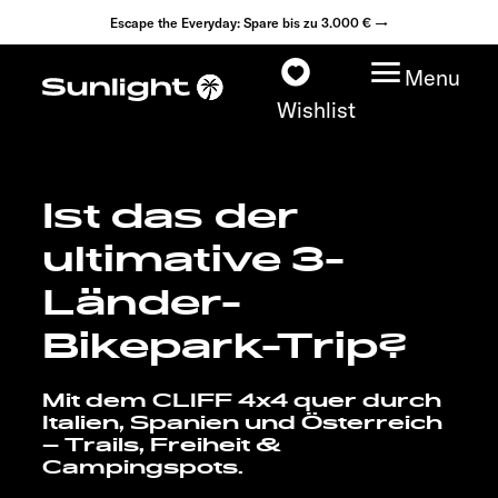
Escape the Everyday: Spare bis zu 3.000 € →
Menu
Wishlist
Ist das der
Modelle
ultimative 3-
Konfigurator
Länder-
Bikepark-Trip?
Fahrzeugfinder
Mit dem CLIFF 4x4 quer durch
Fahrzeugbörse
Italien, Spanien und Österreich
– Trails, Freiheit &
Händlersuche
Campingspots.