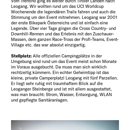
Vom Trentino ging es weiter durch Tiroler Landen nach
Leogang. Wir wollten rund um das UCI Worldcup
Wochenende die legendären Trails fahren und auch die
Stimmung um den Event mitnehmen. Leogang war 2001
der erste Bikepark Österreichs und ist einfach eine
Legende. Über vier Tage gingen die Cross Country- und
Downhill-Rennen und das Erlebnis mit den Zuschauer-
Massen, dem ganzen Race-Tross der Profi-Teams, Event-
Village etc. das war absolut einzigartig.
Stellplatz:
Alle offiziellen Campingplätze in der
Umgebung sind rund um das Event meist schon Monate
im Voraus ausgebucht. Da muss man sich wirklich
rechtzeitig kümmern. Ein echter Geheimtipp ist das
kleine, private Camperplatzl Leogang mit fünf Parzellen.
Er liegt sehr ruhig mit traumhaftem Blick auf die
Leoganger Steinberge und ist mit allem ausgestattet,
was man braucht: Strom, Wasser, Entsorgung, WLAN
und gepflegte Sanitäranlagen.