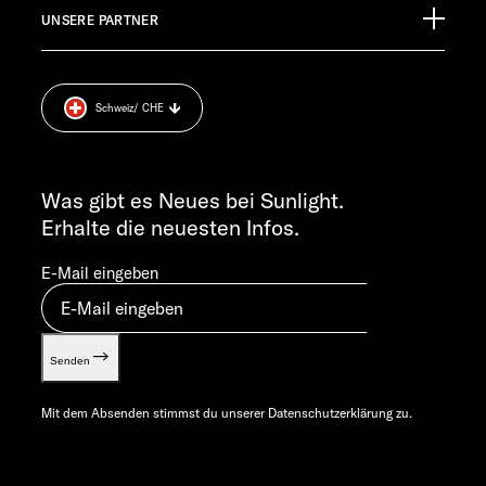
Pressroom
TECHNISCHER KUNDENDIENST
UNSERE PARTNER
Anschlussgarantie
Impressum
service@service.sunlight.de
Datenschutzerklärung
+49 7562 9870
Sicherheitshinweis
MO-DO 7:30 – 12:00 UND 13:00 – 16:00 UHR
Schweiz
/ CHE
Cookie Consent
FR 7:30 – 12:00 UHR
Gewichts­informationen
ALLGEMEINE ANFRAGEN
Let’s play!
info@sunlight.de
Was gibt es Neues bei Sunlight.
Erhalte die neuesten Infos.
E-Mail eingeben
Senden
Mit dem Absenden stimmst du unserer
Datenschutzerklärung
zu.