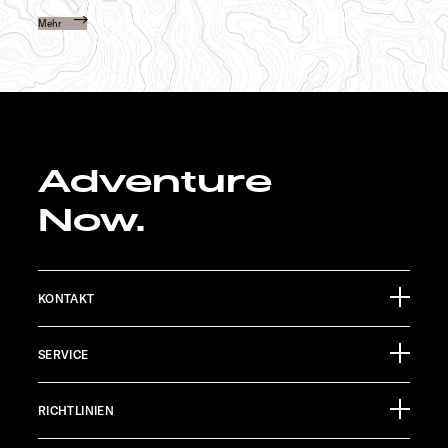
Mehr
Adventure
Now.
KONTAKT
Sunlight GmbH
SERVICE
Ölmühlestraße 6
88299 Leutkirch
Eventkalender
Germany
RICHTLINIEN
Infomaterial
EHG Finance