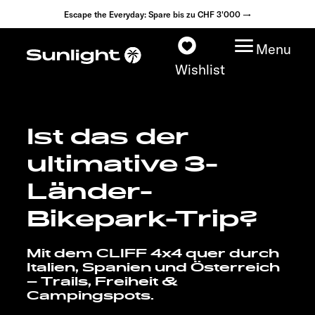
Escape the Everyday: Spare bis zu CHF 3'000 →
Menu
Wishlist
Ist das der
Modelle
ultimative 3-
Konfigurator
Länder-
Bikepark-Trip?
Fahrzeugfinder
Mit dem CLIFF 4x4 quer durch
Händlersuche
Italien, Spanien und Österreich
– Trails, Freiheit &
Explore
Campingspots.