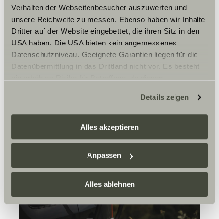
Verhalten der Webseitenbesucher auszuwerten und
unsere Reichweite zu messen. Ebenso haben wir Inhalte
Dritter auf der Website eingebettet, die ihren Sitz in den
USA haben. Die USA bieten kein angemessenes
Datenschutzniveau. Geeignete Garantien liegen für die
Datenübermittlung in das Drittland nicht vor. Es besteht
ein erhöhtes Risiko für Betroffene, da diesen
möglicherweise keine Rechtsbehelfsmöglichkeiten
Details zeigen
zustehen. Eingesetzte Dienstleister können Daten für
eigene Zwecke verarbeiten und mit anderen Daten
zusammenführen. Weitere Informationen finden Sie hier:
Alles akzeptieren
Datenschutzerklärung
/
Datenschutzerklärung
Sunlight Business
. Akzeptieren Sie oder wählen Sie
Anpassen
einzelne Cookies/Dienste in den Einstellungen aus,
erteilen Sie uns Ihre Einwilligung zur Verarbeitung Ihrer
Daten zu den genannten Zwecken. Die Einwilligung ist
Alles ablehnen
freiwillig, für den Besuch der Website nicht erforderlich
und kann jederzeit über die Einstellungen widerrufen
werden. Klicken Sie auf Ablehnen, werden nur die