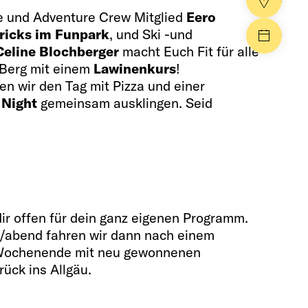
Händle
 und Adventure Crew Mitglied
Eero
ricks im Funpark
, und Ski -und
Events
Celine Blochberger
macht Euch Fit für alle
Berg mit einem
Lawinenkurs
!
n wir den Tag mit Pizza und einer
 Night
gemeinsam ausklingen.
Seid
ir offen für dein ganz eigenen Programm.
/abend fahren wir dann nach einem
Wochenende mit neu gewonnenen
ück ins Allgäu.