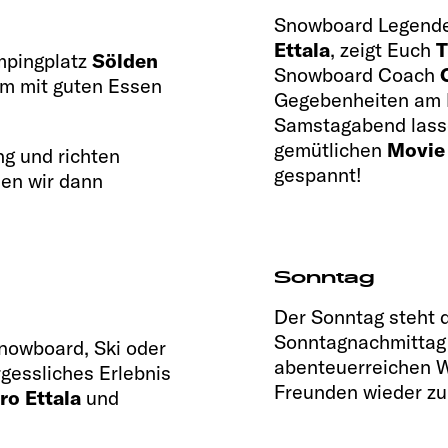
Snowboard Legende
Ettala
, zeigt Euch
T
mpingplatz
Sölden
Snowboard Coach
m mit guten Essen
Gegebenheiten am 
Samstagabend lasse
gemütlichen
Movie
ng und richten
gespannt!
en wir dann
Sonntag
Der Sonntag steht d
Sonntagnachmittag
nowboard, Ski oder
abenteuerreichen 
rgessliches Erlebnis
Freunden wieder zur
ro Ettala
und