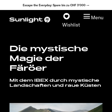
Escape the Everyday: Spare bis zu CHF 3'000 →
Menu
Wishlist
Die mystische
Modelle
Magie der
Konfigurator
Färöer
Fahrzeugfinder
Mit dem IBEX durch mystische
Landschaften und raue Küsten
Händlersuche
Explore