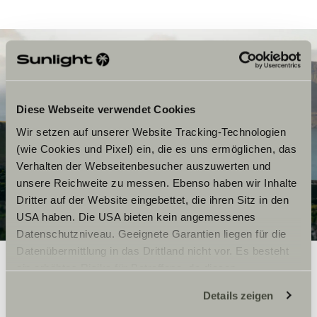
Diese Webseite verwendet Cookies
Wir setzen auf unserer Website Tracking-Technologien
(wie Cookies und Pixel) ein, die es uns ermöglichen, das
Verhalten der Webseitenbesucher auszuwerten und
unsere Reichweite zu messen. Ebenso haben wir Inhalte
Dritter auf der Website eingebettet, die ihren Sitz in den
USA haben. Die USA bieten kein angemessenes
Datenschutzniveau. Geeignete Garantien liegen für die
Datenübermittlung in das Drittland nicht vor. Es besteht
ein erhöhtes Risiko für Betroffene, da diesen
möglicherweise keine Rechtsbehelfsmöglichkeiten
Durch die Färöer trägt
Details zeigen
zustehen. Eingesetzte Dienstleister können Daten für
sich eine mystische