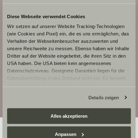
Adventure
T 68
Diese Webseite verwendet Cookies
Wir setzen auf unserer Website Tracking-Technologien
(wie Cookies und Pixel) ein, die es uns ermöglichen, das
Verhalten der Webseitenbesucher auszuwerten und
unsere Reichweite zu messen. Ebenso haben wir Inhalte
Dritter auf der Website eingebettet, die ihren Sitz in den
USA haben. Die USA bieten kein angemessenes
Datenschutzniveau. Geeignete Garantien liegen für die
Datenübermittlung in das Drittland nicht vor. Es besteht
Details
ein erhöhtes Risiko für Betroffene, da diesen
möglicherweise keine Rechtsbehelfsmöglichkeiten
Konfigurieren
Details zeigen
zustehen. Eingesetzte Dienstleister können Daten für
eigene Zwecke verarbeiten und mit anderen Daten
zusammenführen. Weitere Informationen finden Sie hier:
Alles akzeptieren
Datenschutzerklärung
/
Datenschutzerklärung
Sunlight Business
. Akzeptieren Sie oder wählen Sie
Anpassen
einzelne Cookies/Dienste in den Einstellungen aus,