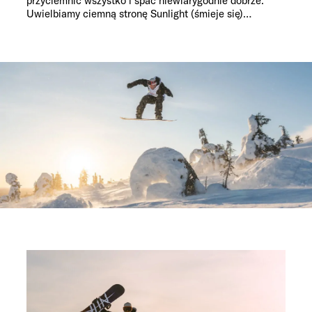
przyciemnić wszystko i spać niewiarygodnie dobrze.
Uwielbiamy ciemną stronę Sunlight (śmieje się)…