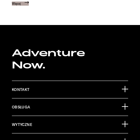
Więcej
Adventure
Now.
KONTAKT
Sunlight GmbH
OBSŁUGA
Ölmühlestraße 6
88299 Leutkirch
Materiały informacyjne
Germany
WYTYCZNE
Pressroom