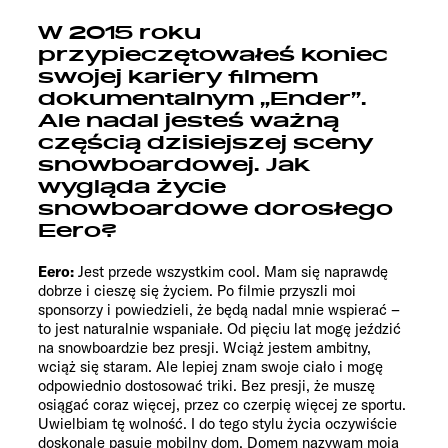
W 2015 roku
przypieczętowałeś koniec
swojej kariery filmem
dokumentalnym „Ender”.
Ale nadal jesteś ważną
częścią dzisiejszej sceny
snowboardowej. Jak
wygląda życie
snowboardowe dorosłego
Eero?
Eero:
Jest przede wszystkim cool. Mam się naprawdę
dobrze i cieszę się życiem. Po filmie przyszli moi
sponsorzy i powiedzieli, że będą nadal mnie wspierać –
to jest naturalnie wspaniałe. Od pięciu lat mogę jeździć
na snowboardzie bez presji. Wciąż jestem ambitny,
wciąż się staram. Ale lepiej znam swoje ciało i mogę
odpowiednio dostosować triki. Bez presji, że muszę
osiągać coraz więcej, przez co czerpię więcej ze sportu.
Uwielbiam tę wolność. I do tego stylu życia oczywiście
doskonale pasuje mobilny dom. Domem nazywam moją