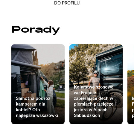
DO PROFILU
Porady
Kolarstwo szosowe
we Francji:
Samotna podróż
zapierające dech w
kamperem dla
piersiach przełęcze i
F
kobiet? Oto
jeziora w Alpach
najlepsze wskazówki
Sabaudzkich
p