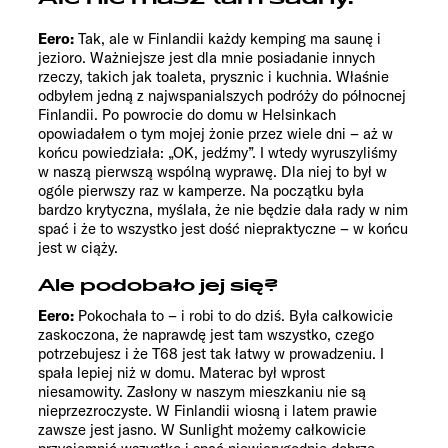
Eero:
Tak, ale w Finlandii każdy kemping ma saunę i
jezioro. Ważniejsze jest dla mnie posiadanie innych
rzeczy, takich jak toaleta, prysznic i kuchnia. Właśnie
odbyłem jedną z najwspanialszych podróży do północnej
Finlandii. Po powrocie do domu w Helsinkach
opowiadałem o tym mojej żonie przez wiele dni – aż w
końcu powiedziała: „OK, jedźmy”. I wtedy wyruszyliśmy
w naszą pierwszą wspólną wyprawę. Dla niej to był w
ogóle pierwszy raz w kamperze. Na początku była
bardzo krytyczna, myślała, że nie będzie dała rady w nim
spać i że to wszystko jest dość niepraktyczne – w końcu
jest w ciąży.
Ale podobało jej się?
Eero:
Pokochała to – i robi to do dziś. Była całkowicie
zaskoczona, że naprawdę jest tam wszystko, czego
potrzebujesz i że T68 jest tak łatwy w prowadzeniu. I
spała lepiej niż w domu. Materac był wprost
niesamowity. Zasłony w naszym mieszkaniu nie są
nieprzezroczyste. W Finlandii wiosną i latem prawie
zawsze jest jasno. W Sunlight możemy całkowicie