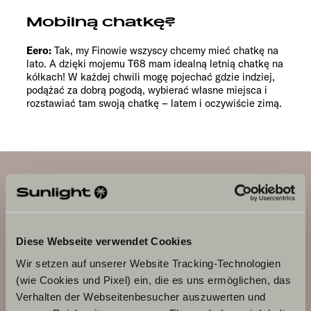
Mobilną chatkę?
Eero:
Tak, my Finowie wszyscy chcemy mieć chatkę na
lato. A dzięki mojemu T68 mam idealną letnią chatkę na
kółkach! W każdej chwili mogę pojechać gdzie indziej,
podążać za dobrą pogodą, wybierać własne miejsca i
rozstawiać tam swoją chatkę – latem i oczywiście zimą.
Adventure
T 68
Diese Webseite verwendet Cookies
Wir setzen auf unserer Website Tracking-Technologien
(wie Cookies und Pixel) ein, die es uns ermöglichen, das
Verhalten der Webseitenbesucher auszuwerten und