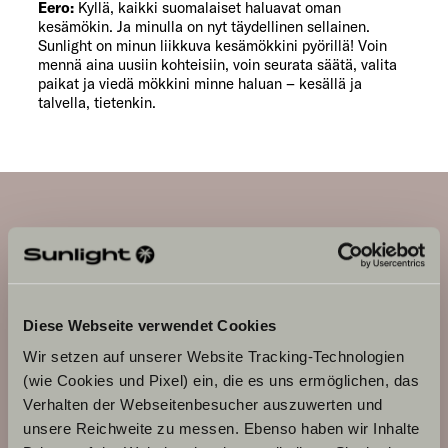
Eero:
Kyllä, kaikki suomalaiset haluavat oman
kesämökin. Ja minulla on nyt täydellinen sellainen.
Sunlight on minun liikkuva kesämökkini pyörillä! Voin
mennä aina uusiin kohteisiin, voin seurata säätä, valita
paikat ja viedä mökkini minne haluan – kesällä ja
talvella, tietenkin.
Adventure
T 68
Diese Webseite verwendet Cookies
Wir setzen auf unserer Website Tracking-Technologien
(wie Cookies und Pixel) ein, die es uns ermöglichen, das
Verhalten der Webseitenbesucher auszuwerten und
unsere Reichweite zu messen. Ebenso haben wir Inhalte