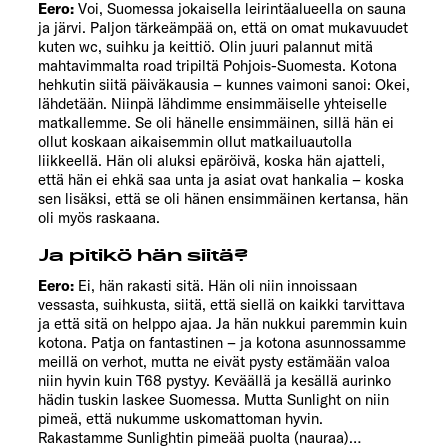
Eero:
Voi, Suomessa jokaisella leirintäalueella on sauna
ja järvi. Paljon tärkeämpää on, että on omat mukavuudet
kuten wc, suihku ja keittiö. Olin juuri palannut mitä
mahtavimmalta road tripiltä Pohjois-Suomesta. Kotona
hehkutin siitä päiväkausia – kunnes vaimoni sanoi: Okei,
lähdetään. Niinpä lähdimme ensimmäiselle yhteiselle
matkallemme. Se oli hänelle ensimmäinen, sillä hän ei
ollut koskaan aikaisemmin ollut matkailuautolla
liikkeellä. Hän oli aluksi epäröivä, koska hän ajatteli,
että hän ei ehkä saa unta ja asiat ovat hankalia – koska
sen lisäksi, että se oli hänen ensimmäinen kertansa, hän
oli myös raskaana.
Ja pitikö hän siitä?
Eero:
Ei, hän rakasti sitä. Hän oli niin innoissaan
vessasta, suihkusta, siitä, että siellä on kaikki tarvittava
ja että sitä on helppo ajaa. Ja hän nukkui paremmin kuin
kotona. Patja on fantastinen – ja kotona asunnossamme
meillä on verhot, mutta ne eivät pysty estämään valoa
niin hyvin kuin T68 pystyy. Keväällä ja kesällä aurinko
hädin tuskin laskee Suomessa. Mutta Sunlight on niin
pimeä, että nukumme uskomattoman hyvin.
Rakastamme Sunlightin pimeää puolta (nauraa)…