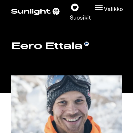
Valikko
Suosikit
Eero Ettala
Matkailuautot
Konfiguraattori
Löydä oma Sunlightisi
Kauppiashaku
Tutustu
Lisätietoja