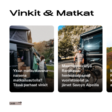
Vinkit & Matkat
Maantiepyöräilyä
Yksin matkustavana
Ranskassa:
naisena
henkeäsalpaavat
matkailuautolla?
vuoristosolat ja
Tässä parhaat vinkit
järvet Savoyn Alpeilla
Lisää