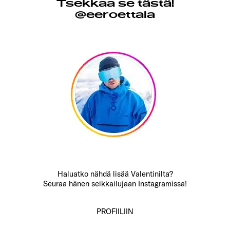
Tsekkaa se tästä!
@eeroettala
Haluatko nähdä lisää Valentinilta?
Seuraa hänen seikkailujaan Instagramissa!
PROFIILIIN