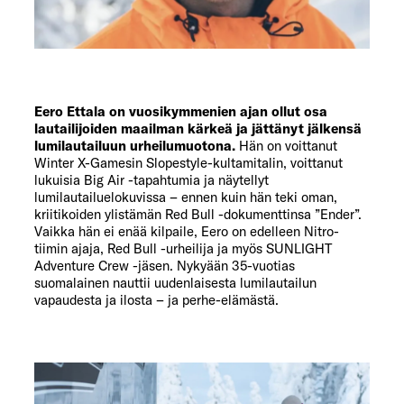
Eero Ettala on vuosikymmenien ajan ollut osa
lautailijoiden maailman kärkeä ja jättänyt jälkensä
lumilautailuun urheilumuotona.
Hän on voittanut
Winter X-Gamesin Slopestyle-kultamitalin, voittanut
lukuisia Big Air -tapahtumia ja näytellyt
lumilautailuelokuvissa – ennen kuin hän teki oman,
kriitikoiden ylistämän Red Bull -dokumenttinsa ”Ender”.
Vaikka hän ei enää kilpaile, Eero on edelleen Nitro-
tiimin ajaja, Red Bull -urheilija ja myös SUNLIGHT
Adventure Crew -jäsen. Nykyään 35-vuotias
suomalainen nauttii uudenlaisesta lumilautailun
vapaudesta ja ilosta – ja perhe-elämästä.