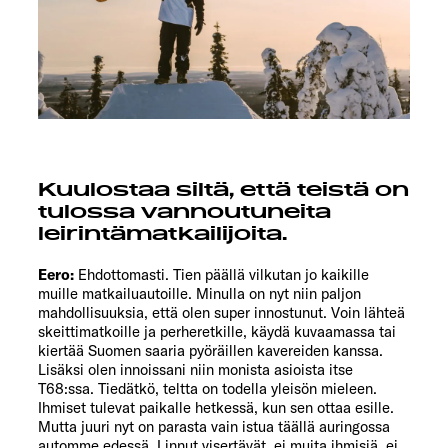
Kuulostaa siltä, että teistä on
tulossa vannoutuneita
leirintämatkailijoita.
Eero:
Ehdottomasti. Tien päällä vilkutan jo kaikille
muille matkailuautoille. Minulla on nyt niin paljon
mahdollisuuksia, että olen super innostunut. Voin lähteä
skeittimatkoille ja perheretkille, käydä kuvaamassa tai
kiertää Suomen saaria pyöräillen kavereiden kanssa.
Lisäksi olen innoissani niin monista asioista itse
T68:ssa. Tiedätkö, teltta on todella yleisön mieleen.
Ihmiset tulevat paikalle hetkessä, kun sen ottaa esille.
Mutta juuri nyt on parasta vain istua täällä auringossa
automme edessä. Linnut visertävät, ei muita ihmisiä, ei