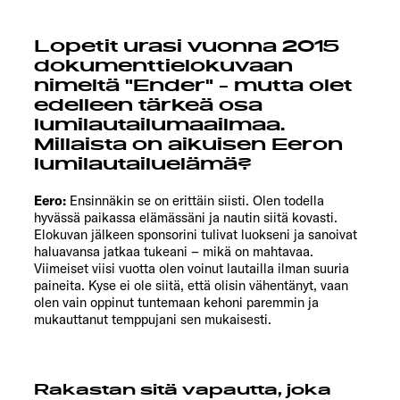
Lopetit urasi vuonna 2015
dokumenttielokuvaan
nimeltä "Ender" - mutta olet
edelleen tärkeä osa
lumilautailumaailmaa.
Millaista on aikuisen Eeron
lumilautailuelämä?
Eero:
Ensinnäkin se on erittäin siisti. Olen todella
hyvässä paikassa elämässäni ja nautin siitä kovasti.
Elokuvan jälkeen sponsorini tulivat luokseni ja sanoivat
haluavansa jatkaa tukeani – mikä on mahtavaa.
Viimeiset viisi vuotta olen voinut lautailla ilman suuria
paineita. Kyse ei ole siitä, että olisin vähentänyt, vaan
olen vain oppinut tuntemaan kehoni paremmin ja
mukauttanut temppujani sen mukaisesti.
Rakastan sitä vapautta, joka