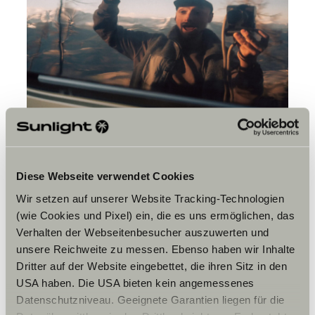
Diese Webseite verwendet Cookies
Wir setzen auf unserer Website Tracking-Technologien
(wie Cookies und Pixel) ein, die es uns ermöglichen, das
Verhalten der Webseitenbesucher auszuwerten und
unsere Reichweite zu messen. Ebenso haben wir Inhalte
Tu es plutôt du genre à
Dritter auf der Website eingebettet, die ihren Sitz in den
planifier ou à improviser ?
USA haben. Die USA bieten kein angemessenes
Datenschutzniveau. Geeignete Garantien liegen für die
Je pars avec un plan, même s’il n’est pas détaillé. Je sais