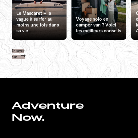
Le Mascaret – la
vague à surfer au
Voyage solo en
e
moins une fois dans
camper van ? Voici
l
sa vie
les meilleurs conseils
En savoir
plus
Adventure
Now.