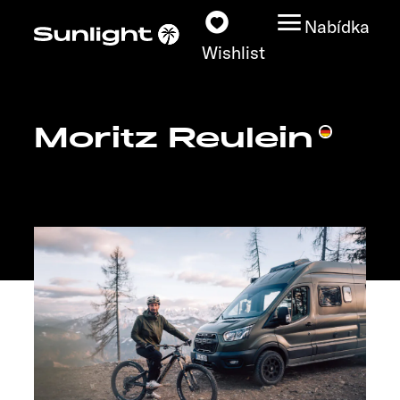
Nabídka
Wishlist
Moritz Reulein
Modely
Vyhledávač vozidel
Vyhledávač prodejců
Prozkoumat
Servis