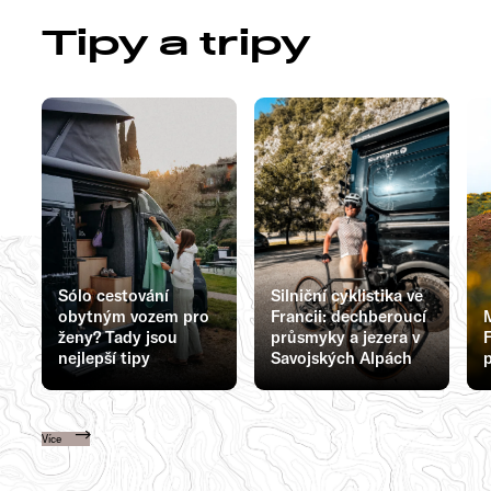
Tipy a tripy
Sólo cestování
Silniční cyklistika ve
obytným vozem pro
Francii: dechberoucí
ženy? Tady jsou
průsmyky a jezera v
F
nejlepší tipy
Savojských Alpách
p
Více