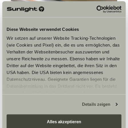
Diese Webseite verwendet Cookies
Wir setzen auf unserer Website Tracking-Technologien
(wie Cookies und Pixel) ein, die es uns ermöglichen, das
Jsi spíš plánovač, nebo typ,
co jede podle pocitu?
Verhalten der Webseitenbesucher auszuwerten und
unsere Reichweite zu messen. Ebenso haben wir Inhalte
Spíš mám plán, i když ne do posledního detailu. Předem
Dritter auf der Website eingebettet, die ihren Sitz in den
vím, která místa chci navštívit, a dopředu si v aplikacích
USA haben. Die USA bieten kein angemessenes
hledám stání a kempy. Když s sebou vezeš tolik
Datenschutzniveau. Geeignete Garantien liegen für die
vybavení, je důležité vědět, že parkuješ na bezpečném
místě.
Datenübermittlung in das Drittland nicht vor. Es besteht
ein erhöhtes Risiko für Betroffene, da diesen
möglicherweise keine Rechtsbehelfsmöglichkeiten
Jaké jsou tvoje oblíbené
Details zeigen
zustehen. Eingesetzte Dienstleister können Daten für
destinace?
eigene Zwecke verarbeiten und mit anderen Daten
Atlantské pobřeží, Jižní Tyrolsko a Sardinie. A někdy
zusammenführen. Weitere Informationen finden Sie hier:
Alles akzeptieren
bych chtěl strávit zimu na Kanárských ostrovech v
camperu.
Datenschutzerklärung
/
Datenschutzerklärung