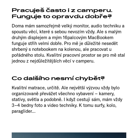
Pracuješ často i z camperu.
Funguje to opravdu dobře?
Doma mám samozřejmě velký monitor, audio techniku a
spoustu věcí, které s sebou nevozím vždy. Ale s malým
druhým displejem a mým 16palcovým MacBookem
funguje střih velmi dobře. Pro mě je důležité nesedět
shrbený s notebookem na kolenou, ale pracovat u
pořádného stolu. Kvalitní pracovní prostor se pro mě stal
jednou z nejdůležitějších věcí v camperu.
Co dalšího nesmí chybět?
Kvalitní matrace, určitě. Ale největší výzvou vždy bylo
organizovaně převážet všechno vybavení – kamery,
stativy, světla a podobně. I když cestuji sám, mám vždy
3–4 bedny foto a video techniky. K tomu surfy, kolo,
paraglider…