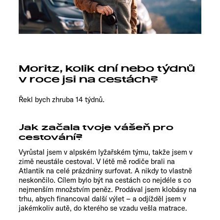
Moritz, kolik dní nebo týdnů
v roce jsi na cestách?
Řekl bych zhruba 14 týdnů.
Jak začala tvoje vášeň pro
cestování?
Vyrůstal jsem v alpském lyžařském týmu, takže jsem v
zimě neustále cestoval. V létě mě rodiče brali na
Atlantik na celé prázdniny surfovat. A nikdy to vlastně
neskončilo. Cílem bylo být na cestách co nejdéle s co
nejmenším množstvím peněz. Prodával jsem klobásy na
trhu, abych financoval další výlet – a odjížděl jsem v
jakémkoliv autě, do kterého se vzadu vešla matrace.