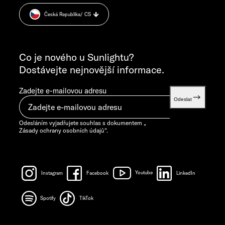
Cookie Consent
PONDĚLÍ–ČTVRTEK 7.30–12.00 HOD. A 13.00–16.00 HOD.
Česká Republika
/ CS
Informace o hmotnosti
PÁTEK 7.30–12.00 HOD.
VŠEOBECNÉ DOTAZY
info@sunlight.de
Co je nového u Sunlightu?
Dostávejte nejnovější informace.
Zadejte e-mailovou adresu
Odeslat
Odesláním vyjadřujete souhlas s dokumentem „
Zásady ochrany osobních údajů
“.
Instagram
Facebook
Youtube
LinkedIn
Spotify
TikTok