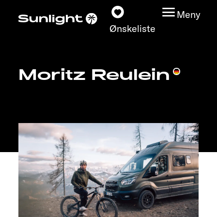
Meny
Ønskeliste
Moritz Reulein
Modeller
Konfigurator
Finn din Sunlight
Finn forhandler
Oppdage
Service