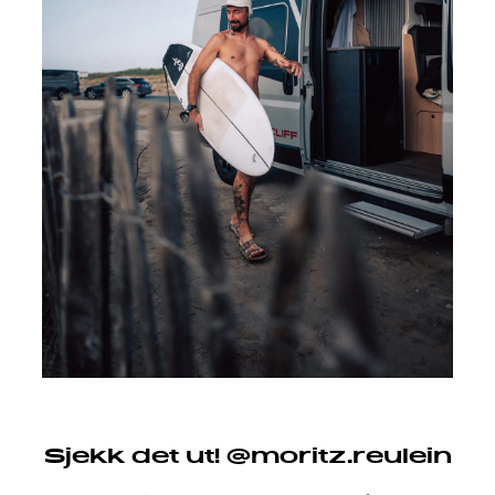
Sjekk det ut! @moritz.reulein