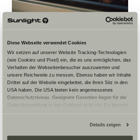
Diese Webseite verwendet Cookies
Wir setzen auf unserer Website Tracking-Technologien
(wie Cookies und Pixel) ein, die es uns ermöglichen, das
Verhalten der Webseitenbesucher auszuwerten und
Er du mer en planlegger
unsere Reichweite zu messen. Ebenso haben wir Inhalte
eller en som tar det som det
Dritter auf der Website eingebettet, die ihren Sitz in den
kommer?
USA haben. Die USA bieten kein angemessenes
Datenschutzniveau. Geeignete Garantien liegen für die
Jeg pleier å ha en plan, selv om den ikke er helt
Datenübermittlung in das Drittland nicht vor. Es besteht
detaljert. Jeg vet på forhånd hvilke spots jeg vil sjekke
ein erhöhtes Risiko für Betroffene, da diesen
ut, og jeg finner plasser og campingområder i apper før
jeg drar. Når du har så mye utstyr, betyr det mye å vite at
möglicherweise keine Rechtsbehelfsmöglichkeiten
Details zeigen
du står parkert trygt.
zustehen. Eingesetzte Dienstleister können Daten für
eigene Zwecke verarbeiten und mit anderen Daten