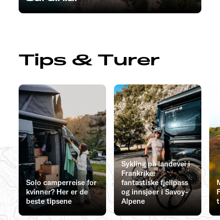
Tips & Turer
Sykling på landevei i
Frankrike:
Solo camperreise for
fantastiske fjellpass
kvinner? Her er de
og innsjøer i Savoy-
F
beste tipsene
Alpene
t