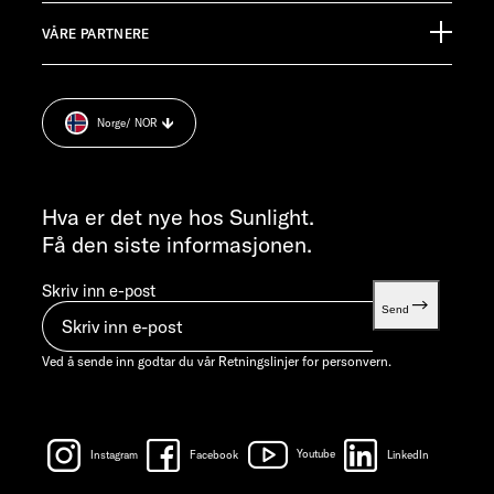
Pressroom
KUNDESERVICE
VÅRE PARTNERE
Avtrykk
service@service.sunlight.de
Retningslinjer for personvern.
+49 7562 9870
Samtykke til cookies
MANDAG-TORSDAG 07:30 - 12:00 OG 13:00 - 16:00 / FREDAG ​​
Norge
/ NOR
Informasjon om vekt
07:30 - 12:00
INFORMASJON
info@sunlight.de
Hva er det nye hos Sunlight.
Få den siste informasjonen.
Skriv inn e-post
Send
Ved å sende inn godtar du vår
Retningslinjer for personvern.
Instagram
Facebook
Youtube
LinkedIn