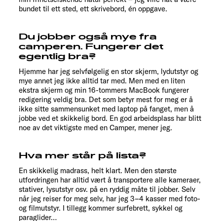
bundet til ett sted, ett skrivebord, én oppgave.
Du jobber også mye fra
camperen. Fungerer det
egentlig bra?
Hjemme har jeg selvfølgelig en stor skjerm, lydutstyr og
mye annet jeg ikke alltid tar med. Men med en liten
ekstra skjerm og min 16-tommers MacBook fungerer
redigering veldig bra. Det som betyr mest for meg er å
ikke sitte sammensunket med laptop på fanget, men å
jobbe ved et skikkelig bord. En god arbeidsplass har blitt
noe av det viktigste med en Camper, mener jeg.
Hva mer står på lista?
En skikkelig madrass, helt klart. Men den største
utfordringen har alltid vært å transportere alle kameraer,
stativer, lysutstyr osv. på en ryddig måte til jobber. Selv
når jeg reiser for meg selv, har jeg 3–4 kasser med foto-
og filmutstyr. I tillegg kommer surfebrett, sykkel og
paraglider…