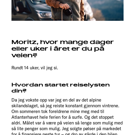
Moritz, hvor mange dager
eller uker i året er du på
veien?
Rundt 14 uker, vil jeg si.
Hvordan startet reiselysten
din?
Da jeg vokste opp var jeg en del av det alpine
skilandslaget, så jeg reiste konstant gjennom vintrene.
Om sommeren tok foreldrene mine meg med til
Atlanterhavet hele ferien for å surfe. Og det stoppet
aldri. Målet var å være på veien så lenge som mulig med
så lite penger som mulig. Jeg solgte pølser på markedet
for å finansiere neste tur – og dro av gårde i den bilen