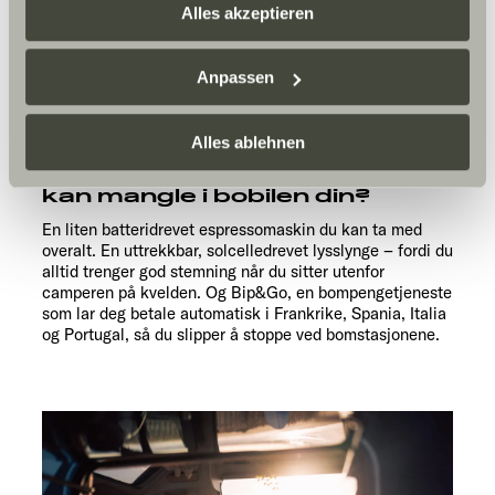
zusammenführen. Weitere Informationen finden Sie hier:
Hva er favorittreisemålene
Alles akzeptieren
dine?
Datenschutzerklärung
/
Datenschutzerklärung
Sunlight Business
. Akzeptieren Sie oder wählen Sie
Atlanterhavskysten, Syd-Tirol og Sardinia. Og en dag
Anpassen
einzelne Cookies/Dienste in den Einstellungen aus,
hadde det vært fantastisk å tilbringe en vinter på
Kanariøyene i camper.
erteilen Sie uns Ihre Einwilligung zur Verarbeitung Ihrer
Daten zu den genannten Zwecken. Die Einwilligung ist
Alles ablehnen
freiwillig, für den Besuch der Website nicht erforderlich
Hva er de tre tingene som aldri
kan mangle i bobilen din?
und kann jederzeit über die Einstellungen widerrufen
werden. Klicken Sie auf Ablehnen, werden nur die
En liten batteridrevet espressomaskin du kan ta med
notwendigen Cookies auf der Webseite gesetzt, die für
overalt. En uttrekkbar, solcelledrevet lysslynge – fordi du
alltid trenger god stemning når du sitter utenfor
den störungsfreien Betrieb der Webseite und die
camperen på kvelden. Og Bip&Go, en bompengetjeneste
Ermöglichung der Seitennavigation erforderlich sind.
som lar deg betale automatisk i Frankrike, Spania, Italia
og Portugal, så du slipper å stoppe ved bomstasjonene.