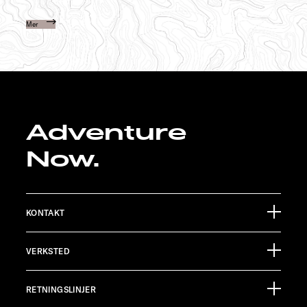
Mer
Adventure
Now.
KONTAKT
Sunlight GmbH
VERKSTED
Ölmühlestraße 6
88299 Leutkirch
Informasjonsmateriell
Germany
RETNINGSLINJER