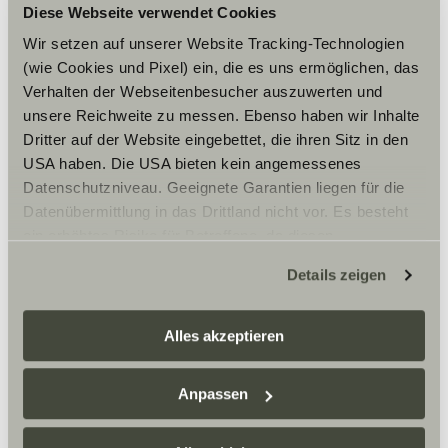
Diese Webseite verwendet Cookies
Wir setzen auf unserer Website Tracking-Technologien
(wie Cookies und Pixel) ein, die es uns ermöglichen, das
Verhalten der Webseitenbesucher auszuwerten und
unsere Reichweite zu messen. Ebenso haben wir Inhalte
Dritter auf der Website eingebettet, die ihren Sitz in den
USA haben. Die USA bieten kein angemessenes
Datenschutzniveau. Geeignete Garantien liegen für die
Datenübermittlung in das Drittland nicht vor. Es besteht
ein erhöhtes Risiko für Betroffene, da diesen
möglicherweise keine Rechtsbehelfsmöglichkeiten
Details zeigen
zustehen. Eingesetzte Dienstleister können Daten für
eigene Zwecke verarbeiten und mit anderen Daten
zusammenführen. Weitere Informationen finden Sie hier:
Alles akzeptieren
Et tu es devenue une vraie
Datenschutzerklärung
/
Datenschutzerklärung
inspiration, notamment
Sunlight Business
. Akzeptieren Sie oder wählen Sie
pour les femmes.
Anpassen
einzelne Cookies/Dienste in den Einstellungen aus,
J’ai toujours regardé les hommes quand j’étais plus
erteilen Sie uns Ihre Einwilligung zur Verarbeitung Ihrer
jeune. Mais aujourd’hui, il y a davantage de modèles