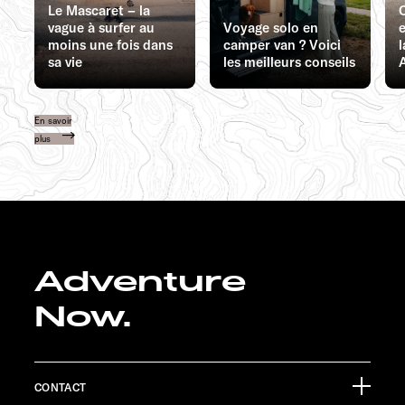
Le Mascaret – la
vague à surfer au
Voyage solo en
e
moins une fois dans
camper van ? Voici
l
sa vie
les meilleurs conseils
En savoir
plus
Adventure
Now.
CONTACT