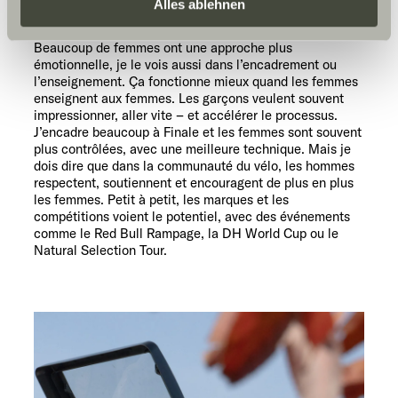
Daten zu den genannten Zwecken. Die Einwilligung ist
Alles ablehnen
féminins, et c’est très important pour nous les femmes.
freiwillig, für den Besuch der Website nicht erforderlich
Je pense qu’il y a une différence dans l’approche.
und kann jederzeit über die Einstellungen widerrufen
Beaucoup de femmes ont une approche plus
émotionnelle, je le vois aussi dans l’encadrement ou
werden. Klicken Sie auf Ablehnen, werden nur die
l’enseignement. Ça fonctionne mieux quand les femmes
notwendigen Cookies auf der Webseite gesetzt, die für
enseignent aux femmes. Les garçons veulent souvent
den störungsfreien Betrieb der Webseite und die
impressionner, aller vite – et accélérer le processus.
Ermöglichung der Seitennavigation erforderlich sind.
J’encadre beaucoup à Finale et les femmes sont souvent
plus contrôlées, avec une meilleure technique. Mais je
dois dire que dans la communauté du vélo, les hommes
respectent, soutiennent et encouragent de plus en plus
les femmes. Petit à petit, les marques et les
compétitions voient le potentiel, avec des événements
comme le Red Bull Rampage, la DH World Cup ou le
Natural Selection Tour.